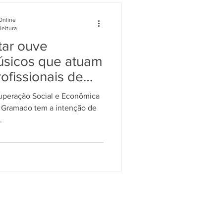
S DA NOSSA GRAMADO
Online
leitura
tar ouve
sicos que atuam
ofissionais de
uperação Social e Econômica
 Gramado tem a intenção de
.
Se inscreva em nosso site para
receber notícias em primeira mão