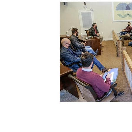
ABDON BARRETTO FILHO
Naíla Gonçalves Dalavia
Quem somos
O
Cidade de Gramado Online
é u