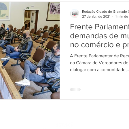
SAÚDE
PODCAST
DESTAQUE POLÍTICO
MEMÓRIA
Redação Cidade de Gramado 
27 de abr. de 2021
1 min de 
Frente Parlamen
demandas de mú
no comércio e pr
turismo
A Frente Parlamentar de Rec
da Câmara de Vereadores de
dialogar com a comunidade,..
m