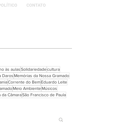
POLÍTICO
CONTATO
no às aulas
Solidariedade
cultura
ia Daros
Memórias da Nossa Gramado
ania
Corrente do Bem
Eduardo Leite
ramado
Meio Ambiente
Músicos
a da Câmara
São Francisco de Paula