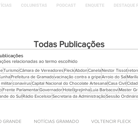
ÍCIAS
COLUNISTAS
PODCAST
ENQUETE
DESTAQUE 
Todas Publicações
publicações
ações relacionadas ao termo escolhido
de
Turismo
Câmara de Vereadores
Fleck
Abdon
Canela
Nestor Tissot
retor
Cunha
Prefeitura de Gramado
vacinação contra a gripe
Arroio do Sal
Maríl
militar
conavírus
Capital Nacional do Chocolate Artesanal
Casa Civil
Cidad
o
Frente Parlamentar
Governador
Hotel
Igrejinha
Luia Barbacovi
Master G
ande do Sul
Rádio Excelsior
Secretaria da Administração
Sessão Ordinári
O GRANDE
NOTÍCIAS GRAMADO
VOLTENCIR FLECK