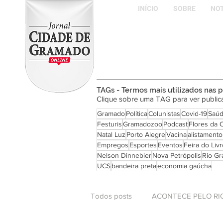
INÍCIO
SOBRE
NOT
TAGs - Termos mais utilizados nas 
Clique sobre uma TAG para ver public
Gramado
Política
Colunistas
Covid-19
Saú
Festuris
Gramadozoo
Podcast
Flores da 
Natal Luz
Porto Alegre
Vacina
alistamento 
Empregos
Esportes
Eventos
Feira do Livr
Nelson Dinnebier
Nova Petrópolis
Rio Gr
UCS
bandeira preta
economia gaúcha
Todos posts
ACONTECE PELO RI