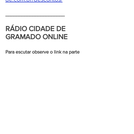
______________________
RÁDIO CIDADE DE 
GRAMADO ONLINE 
Para escutar observe o link na parte 
superior do Portal CIDADE DE 
GRAMADO ONLINE, acesse o SITE:
www.cidadedegramadoonline.com.br 
ou pelo APLICATIVO:
www.rankeador.com.br/static/pl
ayer/radio/radio-cidade-de-
gramado/play