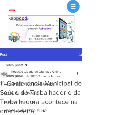
Post
Todos posts
Redação Cidade de Gramado Online
Todos posts
15 de mar. de 2025
2 min de leitura
1ª Conferência Municipal de
ACONTECE PELO RIO GRANDE
Saúde do Trabalhador e da
NOTÍCIAS GRAMADO
Trabalhadora acontece na
VOLTENCIR FLECK
quarta-feira
ABDON BARRETTO FILHO