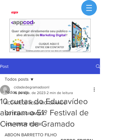
Post
Todos posts
cidadedegramadoonl
Todos posts
16 de ago. de 2023
2 min de leitura
10 curtas do Educavídeo
ACONTECE PELO RIO GRANDE
abriram o 51º Festival de
NOTÍCIAS GRAMADO
Cinema de Gramado
VOLTENCIR FLECK
ABDON BARRETTO FILHO