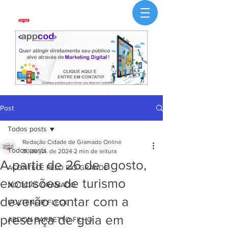
Post
Todos posts
Redação Cidade de Gramado Online
Todos posts
30 de jul. de 2024
2 min de leitura
A partir de 26 de agosto,
ACONTECE PELO RIO GRANDE
excursões de turismo
NOTÍCIAS GRAMADO
deverão contar com a
VOLTENCIR FLECK
presença de guia em
ABDON BARRETTO FILHO