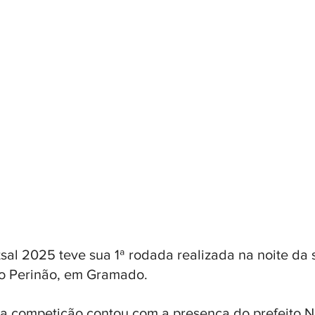
sal 2025 teve sua 1ª rodada realizada na noite da s
io Perinão, em Gramado. 
da competição contou com a presença do prefeito Ne