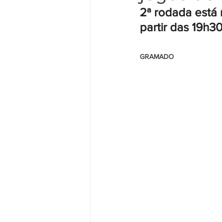
2ª rodada está m
partir das 19h3
                                                     
GRAMADO 