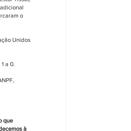
adicional 
arcaram o 
ação Unidos 
1 a 0. 
ANPF, 
o que 
adecemos à 