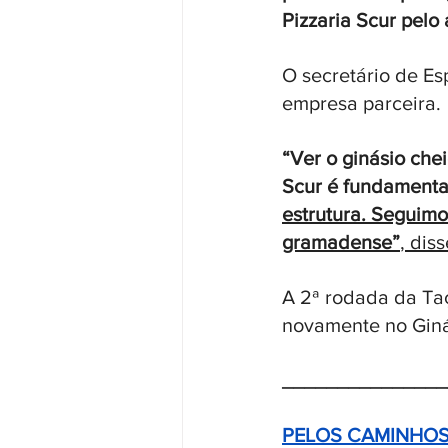
Pizzaria Scur pelo
O secretário de Es
empresa parceira. 
“Ver o ginásio chei
Scur é fundamenta
estrutura. Seguimo
gramadense”
, dis
A 2ª rodada da Taça
novamente no Giná
_______________
PELOS CAMINHOS