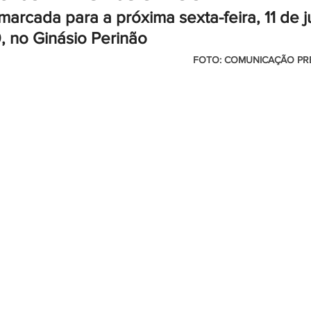
arcada para a próxima sexta-feira, 11 de ju
0, no Ginásio Perinão
                                                          FOTO: COMUNICAÇÃO PREFEITURA DE 