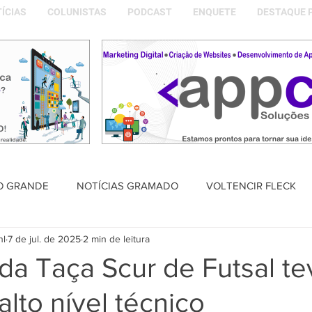
ÍCIAS
COLUNISTAS
PODCAST
ENQUETE
DESTAQUE 
O GRANDE
NOTÍCIAS GRAMADO
VOLTENCIR FLECK
nl
7 de jul. de 2025
2 min de leitura
SAÚDE
PODCAST
DESTAQUE POLÍTICO
MEMÓRIA
da Taça Scur de Futsal te
alto nível técnico