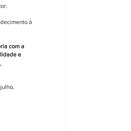
tor.
adecimento à 
eria com a 
lidade e 
 
julho, 