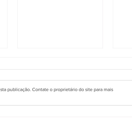
ta publicação. Contate o proprietário do site para mais
Prefeitura de Gramado abre
Pref
processo seletivo simplificado
proce
para contratação temporária
para 
de professores