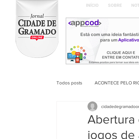
INÍCIO
SOBRE
NOT
Todos posts
ACONTECE PELO RI
cidadedegramadoo
ABDON BARRETTO FILHO
Abertura 
jogos de 
Naíla Gonçalves Dalavia