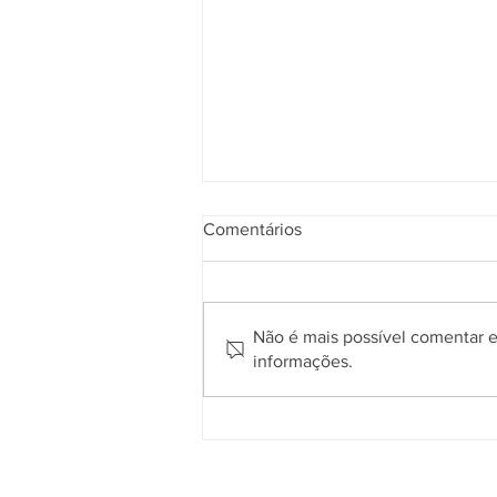
Comentários
Não é mais possível comentar es
informações.
Gramadense vence o Gaúcho
em Passo Fundo e conquista
primeira vitória na Série A2