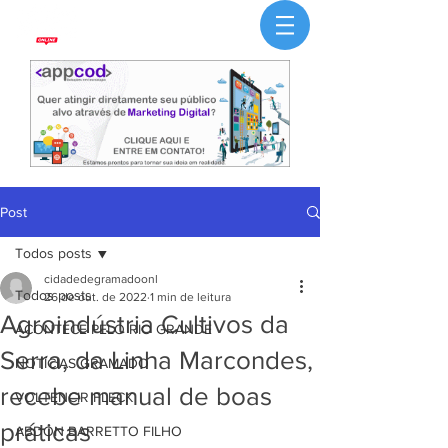
Post
Todos posts
cidadedegramadoonl
Todos posts
26 de out. de 2022
1 min de leitura
Agroindústria Cultivos da
ACONTECE PELO RIO GRANDE
Serra, da Linha Marcondes,
NOTÍCIAS GRAMADO
recebe manual de boas
VOLTENCIR FLECK
práticas
ABDON BARRETTO FILHO