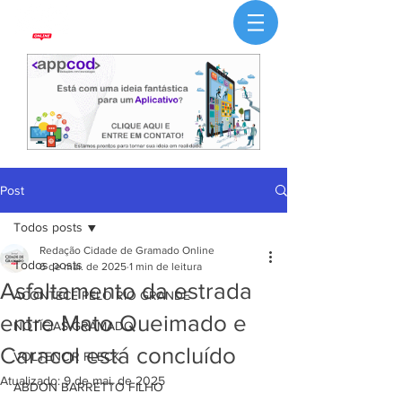
Post
Todos posts
Redação Cidade de Gramado Online
Todos posts
6 de mai. de 2025
1 min de leitura
Asfaltamento da estrada
ACONTECE PELO RIO GRANDE
entre Mato Queimado e
NOTÍCIAS GRAMADO
Caracol está concluído
VOLTENCIR FLECK
Atualizado:
9 de mai. de 2025
ABDON BARRETTO FILHO