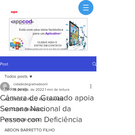
Post
Todos posts
cidadedegramadoonl
Todos posts
18 de ago. de 2022
1 min de leitura
Câmara de Gramado apoia
ACONTECE PELO RIO GRANDE
Semana Nacional da
NOTÍCIAS GRAMADO
Pessoa com Deficiência
VOLTENCIR FLECK
ABDON BARRETTO FILHO