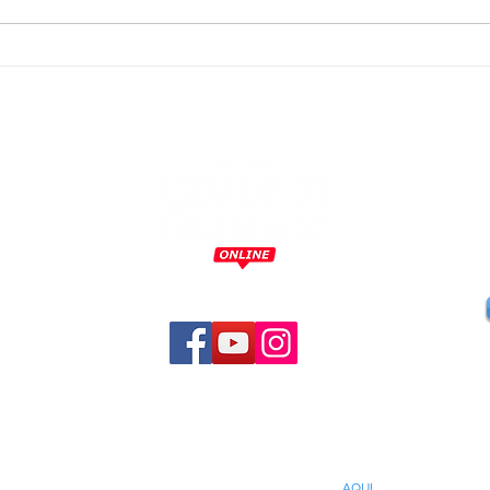
CEOs do Festuris Gramado
Feir
oficializam convite ao
reali
embaixador e ao cônsul da
de m
Itália
m
o
,
a
,
s
s
a
Informações sobre o uso de imagens:
AQUI