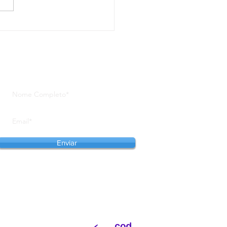
a Feito em Gramado será
zada de 25 de abril a 12
aio
Se inscreva em nosso site para
receber notícias em primeira mão
Enviar