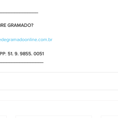
_______________
OBRE GRAMADO?
degramadoonline.com.br
PP
: 
51. 9. 9855. 0051
_________________