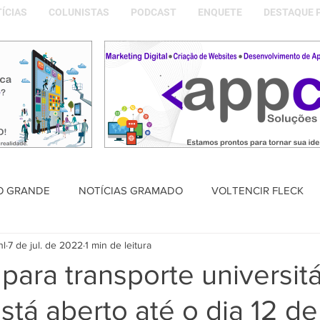
ÍCIAS
COLUNISTAS
PODCAST
ENQUETE
DESTAQUE 
O GRANDE
NOTÍCIAS GRAMADO
VOLTENCIR FLECK
nl
7 de jul. de 2022
1 min de leitura
SAÚDE
PODCAST
DESTAQUE POLÍTICO
MEMÓRIA
para transporte universitá
está aberto até o dia 12 de