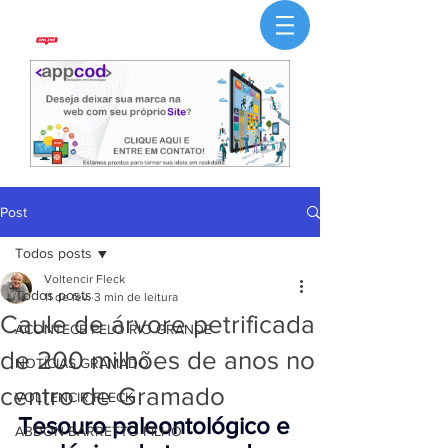
Post
Todos posts
Voltencir Fleck
Todos posts
11 de fev.
3 min de leitura
Caule de árvore petrificada
ACONTECE PELO RIO GRANDE
de 200 milhões de anos no
NOTÍCIAS GRAMADO
centro de Gramado
VOLTENCIR FLECK
Tesouro paleontológico e 
ABDON BARRETTO FILHO