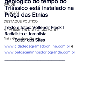
geológico do tempo do 
SAÚDE
Triássico está instalado 
na 
PODCAST
Praça das Etnias 
DESTAQUE POLÍTICO
Texto e fotos: Voltencir Fleck | 
MEMÓRIAS DA NOSSA GRAMADO
Radialista e Jornalista
Naíla Gonçalves Dalavia
        Editor dos Sites
www.cidadedegramadoonline.com.br
e
www.peloscaminhosdoriogrande.com.br
______________________