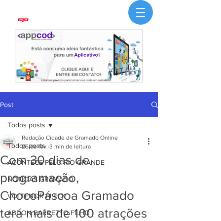
Post
Todos posts
Redação Cidade de Gramado Online
Todos posts
26 de fev.
3 min de leitura
Com 30 dias de
ACONTECE PELO RIO GRANDE
programação,
NOTÍCIAS GRAMADO
ChocoPáscoa Gramado
VOLTENCIR FLECK
terá mais de 100 atrações
ABDON BARRETTO FILHO