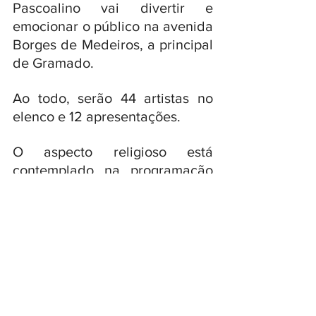
Pascoalino vai divertir e 
emocionar o público na avenida 
Borges de Medeiros, a principal 
de Gramado. 
Ao todo, serão 44 artistas no 
elenco e 12 apresentações.
O aspecto religioso está 
contemplado na programação 
do Gramado Aleluia. 
Além de celebrações nas 
igrejas e templos, o evento terá 
duas procissões ao ar livre – a 
de Ramos e a dos Passos.
A ChocoPáscoa Gramado é 