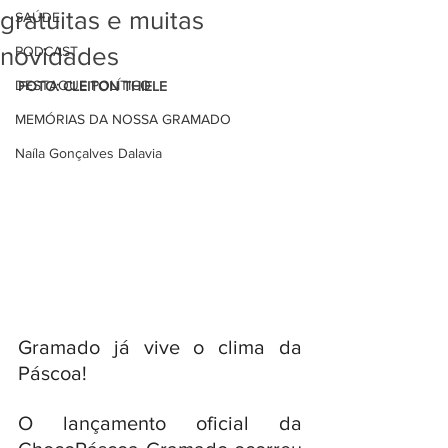
gratuitas e muitas
SAÚDE
novidades
PODCAST
DESTAQUE POLÍTICO
FOTO: CLEITON THIELE
MEMÓRIAS DA NOSSA GRAMADO
Naíla Gonçalves Dalavia
Gramado já vive o clima da 
Páscoa! 
O lançamento oficial da 