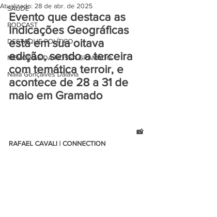
Atualizado:
28 de abr. de 2025
SAÚDE
Evento que destaca as 
PODCAST
Indicações Geográficas 
está em sua oitava 
DESTAQUE POLÍTICO
edição, sendo a terceira 
MEMÓRIAS DA NOSSA GRAMADO
com temática terroir, e 
Naíla Gonçalves Dalavia
acontece de 28 a 31 de 
maio em Gramado
                                                                  📸 
RAFAEL CAVALI | CONNECTION