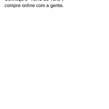
compre online com a gente.
Informações, reservas e 
compras com descontos 
exclusivos em hotéis, 
restaurantes, parques 
temáticos, entre outros você 
encontra ao acessar o link 
abaixo:
https://peloscaminhosdoriogran
de.com.br/descontos/
______________________
RÁDIO CIDADE DE GRAMADO 
ONLINE 