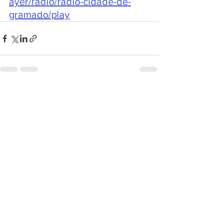
ayer/radio/radio-cidade-de-
gramado/play
Ver tudo
Posts recentes