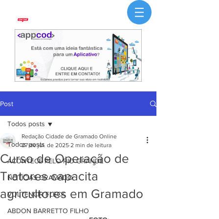
Post
Todos posts
Redação Cidade de Gramado Online
Todos posts
27 de jul. de 2025
2 min de leitura
Curso de Operação de
ACONTECE PELO RIO GRANDE
Tratores capacita
NOTÍCIAS GRAMADO
agricultores em Gramado
VOLTENCIR FLECK
ABDON BARRETTO FILHO