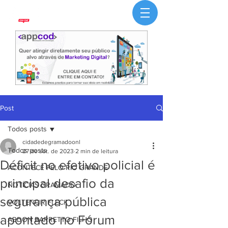
Post
Todos posts
cidadedegramadoonl
Todos posts
27 de set. de 2023
2 min de leitura
Déficit no efetivo policial é
ACONTECE PELO RIO GRANDE
principal desafio da
NOTÍCIAS GRAMADO
segurança pública
VOLTENCIR FLECK
apontado no Fórum
ABDON BARRETTO FILHO