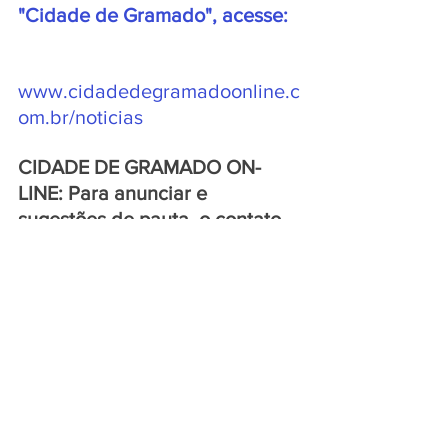
"Cidade de Gramado", acesse:  
www.cidadedegramadoonline.c
om.br/noticias
CIDADE DE GRAMADO ON-
LINE: Para anunciar e 
sugestões de pauta, o contato 
deve ser pelo WhatsApp 54. 9. 
9261. 6618
NOTÍCIAS DA "TERRA DO 
TCHÊ"?  
ACESSE: 
www.peloscaminhosdoriogrand