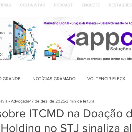
ÍCIAS
COLUNISTAS
PODCAST
ENQUETE
DESTAQUE 
O GRANDE
NOTÍCIAS GRAMADO
VOLTENCIR FLECK
lavia - Advogada
17 de dez. de 2025
3 min de leitura
SAÚDE
PODCAST
DESTAQUE POLÍTICO
MEMÓRIA
sobre ITCMD na Doação 
Holding no STJ sinaliza al