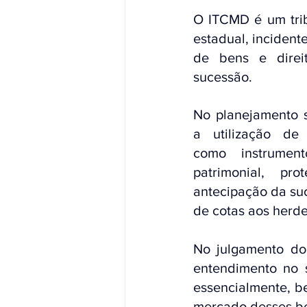
O ITCMD é um trib
estadual, incident
de bens e direi
sucessão. 
No planejamento s
a utilização de h
como instrument
patrimonial, pr
antecipação da su
de cotas aos herde
No julgamento do 
entendimento no s
essencialmente, be
mercado desses ben