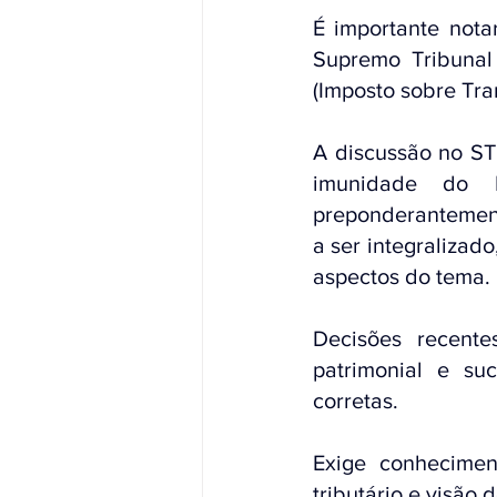
É importante nota
Supremo Tribunal
(Imposto sobre Tra
A discussão no ST
imunidade do I
preponderantemente
a ser integralizad
aspectos do tema.
Decisões recente
patrimonial e suc
corretas.
Exige conheciment
tributário e visão 