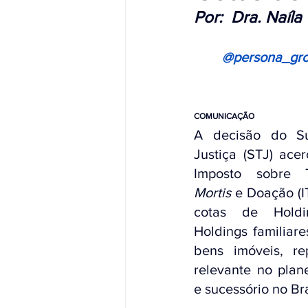
Por:
Dra. 
Naíla
@persona_gro
COMUNICAÇÃO
A decisão do Sup
Justiça (STJ) acer
Mortis
 e Doação (
cotas de Holdin
Holdings familiare
bens imóveis, re
relevante no plane
e sucessório no Bra