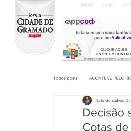
INÍCIO
SOBRE
NOT
Todos posts
ACONTECE PELO RI
Naíla Gonçalves Da
ABDON BARRETTO FILHO
Decisão 
Cotas de 
Naíla Gonçalves Dalavia