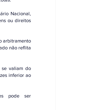
rio Nacional, 
s ou direitos 
 arbitramento 
do não reflita 
 se valiam do 
es inferior ao 
es pode ser 