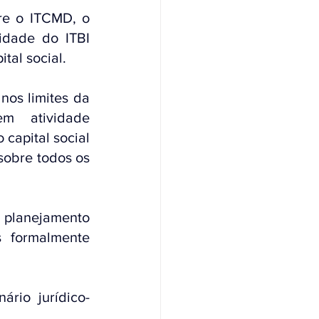
re o ITCMD, o 
dade do ITBI 
tal social.
os limites da 
 atividade 
apital social 
sobre todos os 
planejamento 
 formalmente 
ário jurídico-