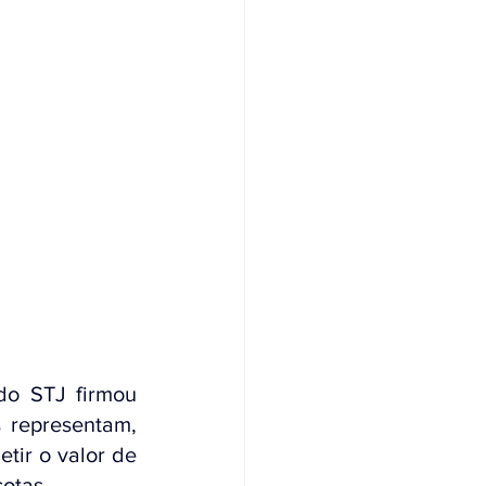
o STJ firmou 
representam, 
ir o valor de 
otas.