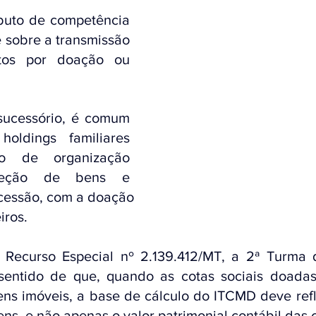
uto de competência 
e sobre a transmissão 
tos por doação ou 
ucessório, é comum 
oldings familiares 
o de organização 
oteção de bens e 
cessão, com a doação 
iros.
Recurso Especial nº 2.139.412/MT, a 2ª Turma d
entido de que, quando as cotas sociais doadas 
ns imóveis, a base de cálculo do ITCMD deve reflet
s, e não apenas o valor patrimonial contábil das c