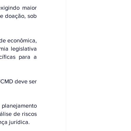
xigindo maior 
e doação, sob 
de econômica, 
a legislativa 
ficas para a 
TCMD deve ser 
e planejamento 
ise de riscos 
ça jurídica.