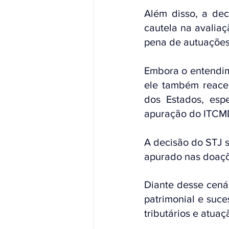
Além disso, a deci
cautela na avalia
pena de autuações 
Embora o entendim
ele também reacen
dos Estados, esp
apuração do ITCMD 
A decisão do STJ 
apurado nas doaçõe
Diante desse cenár
patrimonial e suce
tributários e atua