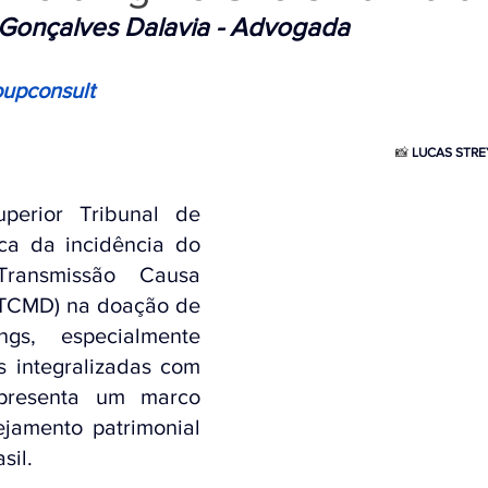
 Gonçalves Dalavia - Advogada  
upconsult
📸 
LUCAS STRE
erior Tribunal de 
ca da incidência do 
Imposto sobre Transmissão Causa 
ITCMD) na doação de 
gs, especialmente 
s integralizadas com 
presenta um marco 
jamento patrimonial 
sil.