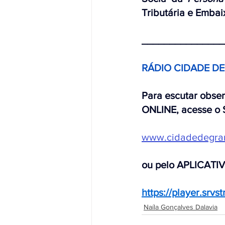
Tributária e Emba
_______________
RÁDIO CIDADE D
Para escutar obse
ONLINE, acesse o 
www.cidadedegra
ou pelo APLICATI
https://player.srv
Naíla Gonçalves Dalavia