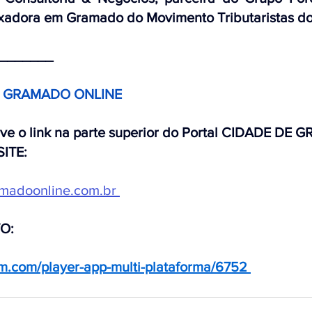
ixadora em Gramado do Movimento Tributaristas do
_______
E GRAMADO ONLINE 
rve o link na parte superior do Portal CIDADE DE
SITE:
madoonline.com.br
VO:
stm.com/player-app-multi-plataforma/6752