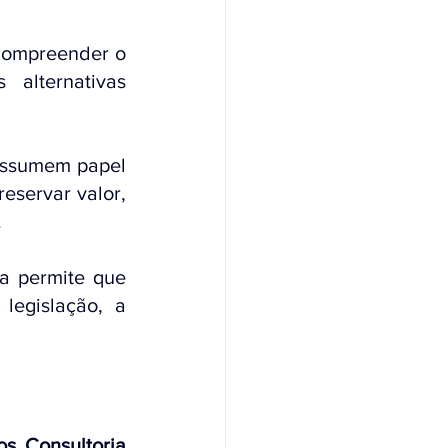
compreender o 
alternativas 
assumem papel 
eservar valor, 
.
a permite que 
legislação, a 
s Consultoria 