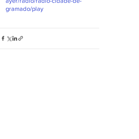
ayer/radio/radio-cidade-de-
gramado/play
Ver tudo
Posts recentes