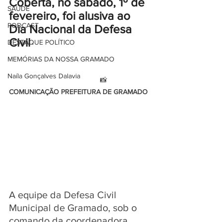
Coberta, no sábado, 1º de 
SAÚDE
fevereiro, foi alusiva ao 
PODCAST
Dia Nacional da Defesa 
Civil
DESTAQUE POLÍTICO
MEMÓRIAS DA NOSSA GRAMADO
Naíla Gonçalves Dalavia
                                              📸
COMUNICAÇÃO PREFEITURA DE GRAMADO
A equipe da Defesa Civil 
Municipal de Gramado, sob o 
comando da coordenadora 