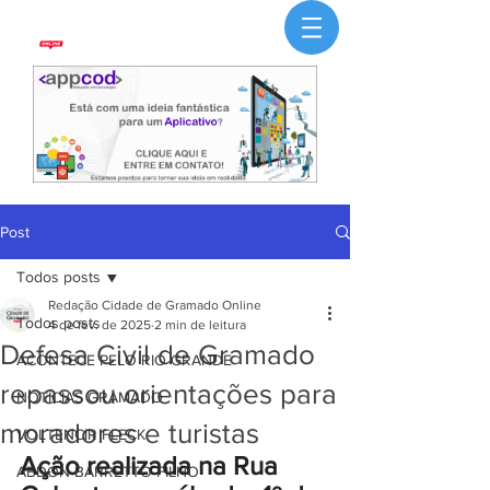
Post
Todos posts
Redação Cidade de Gramado Online
Todos posts
4 de fev. de 2025
2 min de leitura
Defesa Civil de Gramado
ACONTECE PELO RIO GRANDE
repassou orientações para
NOTÍCIAS GRAMADO
moradores e turistas
VOLTENCIR FLECK
Ação realizada na Rua 
ABDON BARRETTO FILHO