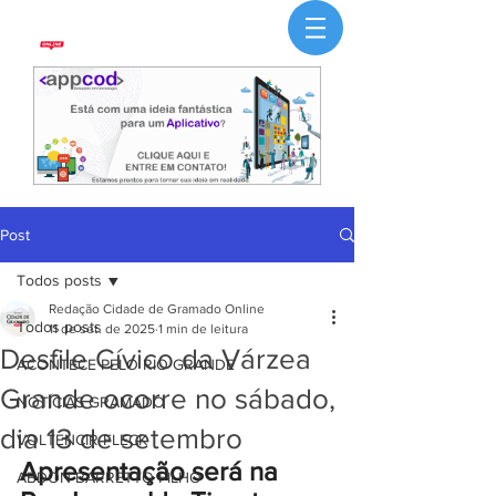
Post
Todos posts
Redação Cidade de Gramado Online
Todos posts
11 de set. de 2025
1 min de leitura
Desfile Cívico da Várzea
ACONTECE PELO RIO GRANDE
Grande ocorre no sábado,
NOTÍCIAS GRAMADO
dia 13 de setembro
VOLTENCIR FLECK
Apresentação será na 
ABDON BARRETTO FILHO