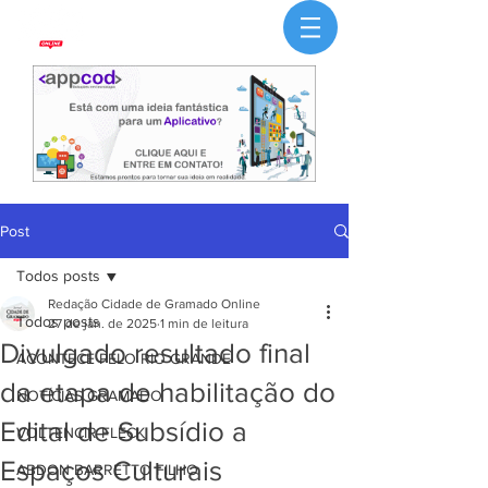
Post
Todos posts
Redação Cidade de Gramado Online
Todos posts
27 de jan. de 2025
1 min de leitura
Divulgado resultado final
ACONTECE PELO RIO GRANDE
da etapa de habilitação do
NOTÍCIAS GRAMADO
Edital de Subsídio a
VOLTENCIR FLECK
Espaços Culturais
ABDON BARRETTO FILHO