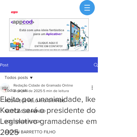
Post
Todos posts
Redação Cidade de Gramado Online
Todos posts
2 de jan. de 2025
5 min de leitura
Eleito por unanimidade, Ike
ACONTECE PELO RIO GRANDE
Koetz será o presidente do
NOTÍCIAS GRAMADO
Legislativo gramadense em
VOLTENCIR FLECK
2025
ABDON BARRETTO FILHO