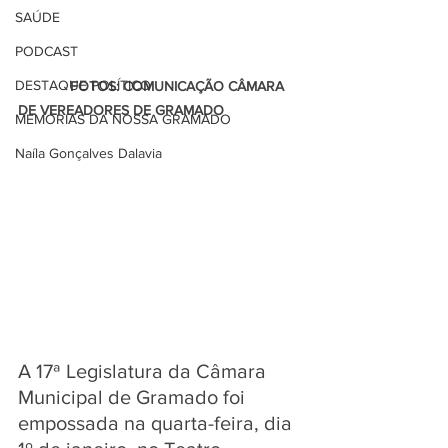
SAÚDE
PODCAST
DESTAQUE POLÍTICO
             FOTOS: COMUNICAÇÃO CÂMARA 
DE VEREADORES DE GRAMADO 
MEMÓRIAS DA NOSSA GRAMADO
Naíla Gonçalves Dalavia
A 17ª Legislatura da Câmara 
Municipal de Gramado foi 
empossada na quarta-feira, dia 