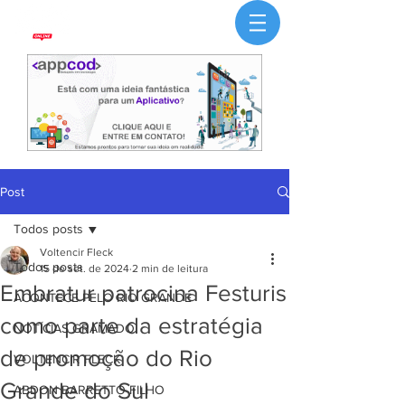
Post
Todos posts
Voltencir Fleck
Todos posts
15 de set. de 2024
2 min de leitura
Embratur patrocina Festuris
ACONTECE PELO RIO GRANDE
como parte da estratégia
NOTÍCIAS GRAMADO
de promoção do Rio
VOLTENCIR FLECK
Grande do Sul
ABDON BARRETTO FILHO