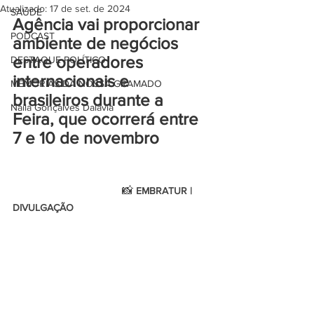
Atualizado:
17 de set. de 2024
SAÚDE
Agência vai proporcionar 
PODCAST
ambiente de negócios 
entre operadores 
DESTAQUE POLÍTICO
internacionais e 
MEMÓRIAS DA NOSSA GRAMADO
brasileiros durante a 
Naíla Gonçalves Dalavia
Feira, que ocorrerá entre 
7 e 10 de novembro
                                       📸 
EMBRATUR | 
DIVULGAÇÃO 