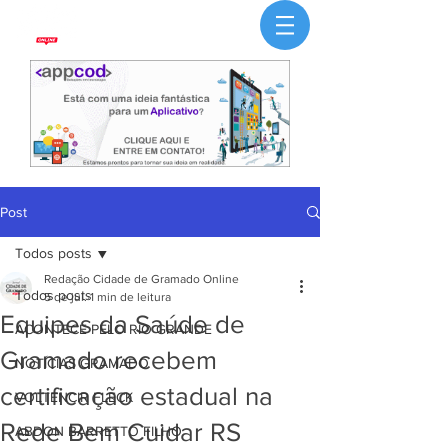
Post
Todos posts
Redação Cidade de Gramado Online
Todos posts
5 de jul.
1 min de leitura
Equipes da Saúde de
ACONTECE PELO RIO GRANDE
Gramado recebem
NOTÍCIAS GRAMADO
certificação estadual na
VOLTENCIR FLECK
Rede Bem Cuidar RS
ABDON BARRETTO FILHO