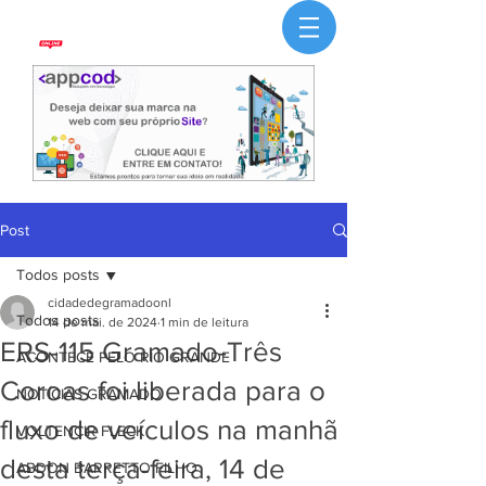
Post
Todos posts
cidadedegramadoonl
Todos posts
14 de mai. de 2024
1 min de leitura
ERS-115 Gramado-Três
ACONTECE PELO RIO GRANDE
Coroas foi liberada para o
NOTÍCIAS GRAMADO
fluxo de veículos na manhã
VOLTENCIR FLECK
desta terça-feira, 14 de
ABDON BARRETTO FILHO