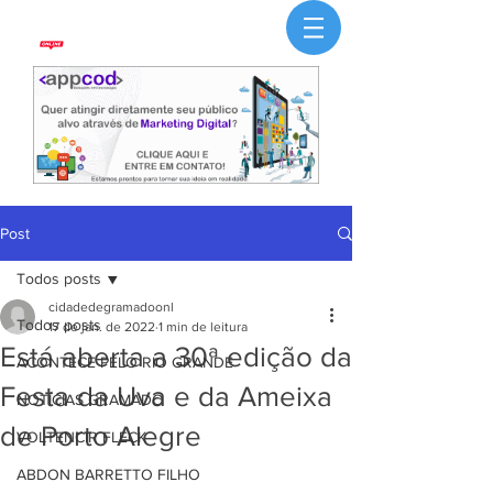
Post
Todos posts
cidadedegramadoonl
Todos posts
17 de jan. de 2022
1 min de leitura
Está aberta a 30ª edição da
ACONTECE PELO RIO GRANDE
Festa da Uva e da Ameixa
NOTÍCIAS GRAMADO
de Porto Alegre
VOLTENCIR FLECK
ABDON BARRETTO FILHO