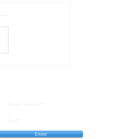
adense vence o Gaúcho
asso Fundo e conquista
ira vitória na Série A2
Se inscreva em nosso site para
receber notícias em primeira mão
Enviar