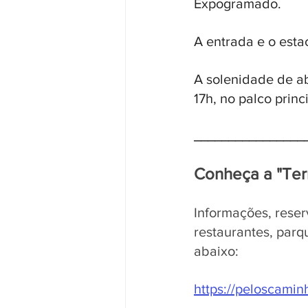
Expogramado. 
A entrada e o esta
A solenidade de abe
17h, no palco princ
________________
Conheça a "Ter
Informações, reser
restaurantes, parq
abaixo:
https://peloscami