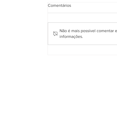
Comentários
Não é mais possível comentar es
informações.
Gramado encerra primeiro
semestre com 5,6 milhões de
pernoites e avanço nos
indicadores econômicos do
turismo
Quem somos
O
Cidade de Gramado Online
é u
espaço que tem como principal objetiv
divulgar o que acontece no município
com assuntos voltados aos interesses d
comunidade local e dos seus visitantes
tendo em vista que milhares de turista
passam por aqui todos os anos e, muita