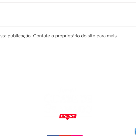
ta publicação. Contate o proprietário do site para mais
Conexões Gramado Film
Gram
Market conta com
em P
representantes de nove
prime
estados brasileiros na sua 1ª
Residência para Jovens
Cineastas
m
o
,
a
,
s
s