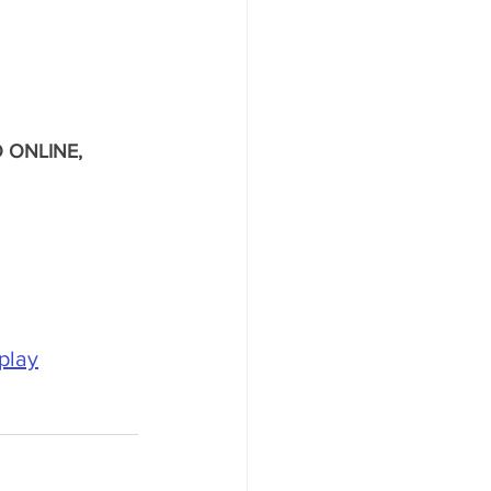
O ONLINE, 
play