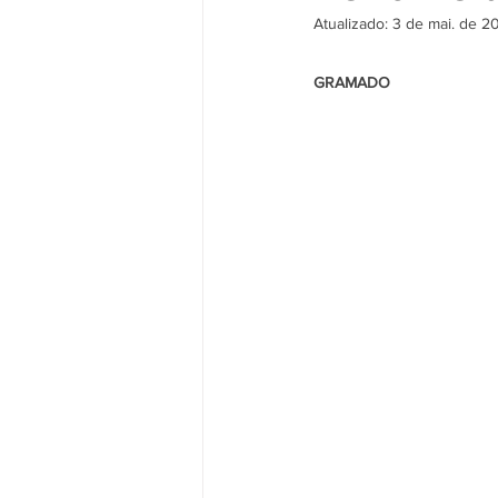
Atualizado:
3 de mai. de 2
                                                     
GRAMADO