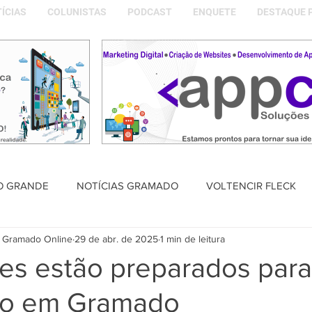
ÍCIAS
COLUNISTAS
PODCAST
ENQUETE
DESTAQUE 
O GRANDE
NOTÍCIAS GRAMADO
VOLTENCIR FLECK
 Gramado Online
29 de abr. de 2025
1 min de leitura
SAÚDE
PODCAST
DESTAQUE POLÍTICO
MEMÓRIA
es estão preparados para
ito em Gramado