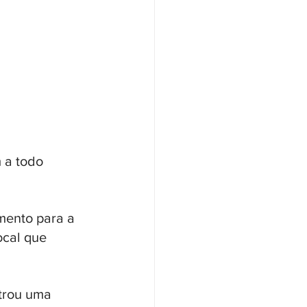
 a todo 
mento para a 
cal que 
trou uma 