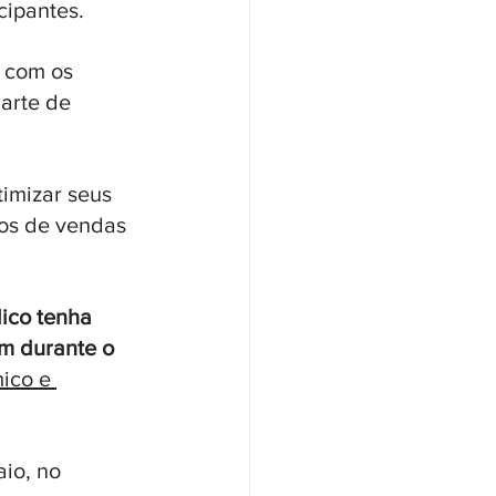
cipantes.
s com os 
arte de 
timizar seus 
os de vendas 
ico tenha 
m durante o 
ico e 
io, no 