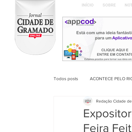
INÍCIO
SOBRE
NOT
Todos posts
ACONTECE PELO RI
Redação Cidade de
ABDON BARRETTO FILHO
Expositor
Feira Fe
Naíla Gonçalves Dalavia