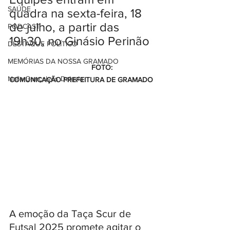
SAÚDE
quadra na sexta-feira, 18 
de julho, a partir das 
PODCAST
19h30, no Ginásio Perinão
DESTAQUE POLÍTICO
MEMÓRIAS DA NOSSA GRAMADO
                                        FOTO: 
Naíla Gonçalves Dalavia
COMUNICAÇÃO PREFEITURA DE GRAMADO 
A emoção da Taça Scur de 
Futsal 2025 promete agitar o 