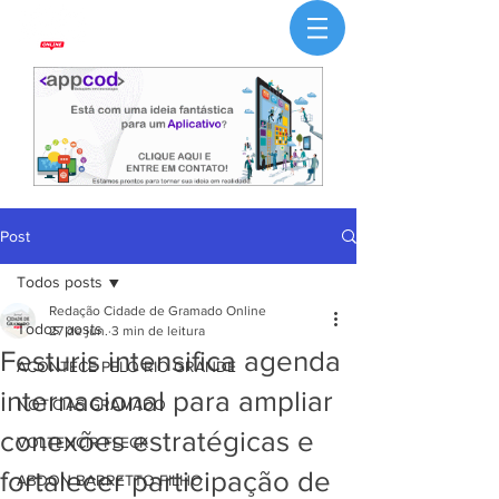
Post
Todos posts
Redação Cidade de Gramado Online
Todos posts
27 de jun.
3 min de leitura
Festuris intensifica agenda
ACONTECE PELO RIO GRANDE
internacional para ampliar
NOTÍCIAS GRAMADO
conexões estratégicas e
VOLTENCIR FLECK
fortalecer participação de
ABDON BARRETTO FILHO