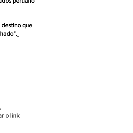
cados peruano 
 destino que 
lhado”
, 
 
 o link 