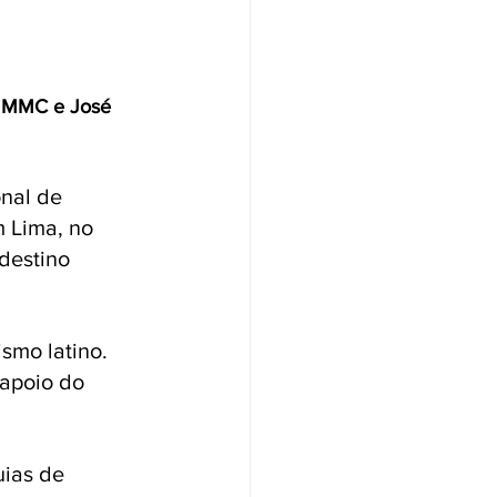
a MMC e José 
nal de 
 Lima, no 
destino 
smo latino.
apoio do 
uias de 