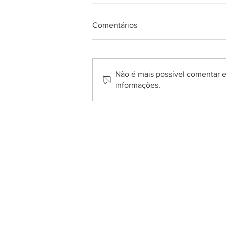
Comentários
Não é mais possível comentar es
informações.
Prefeitura de Gramado abre
processo seletivo simplificado
para contratação temporária
de professores
Quem somos
O
Cidade de Gramado Online
é u
espaço que tem como principal objetiv
divulgar o que acontece no município
com assuntos voltados aos interesses d
comunidade local e dos seus visitantes
tendo em vista que milhares de turista