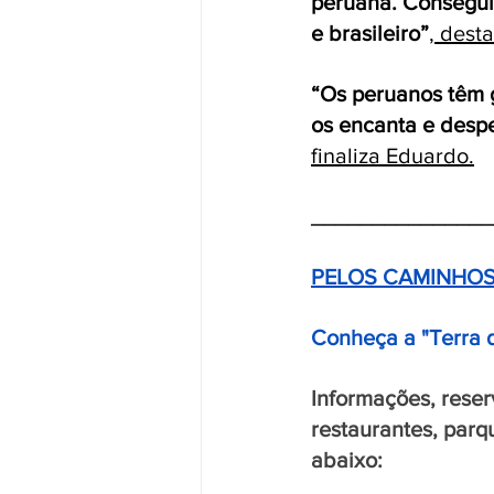
peruana.
 Consegui
e brasileiro”
, dest
“
Os peruanos têm 
os encanta e despe
finaliza Eduardo.
_______________
PELOS CAMINHOS
Conheça a "Terra 
Informações, reser
restaurantes, parq
abaixo: