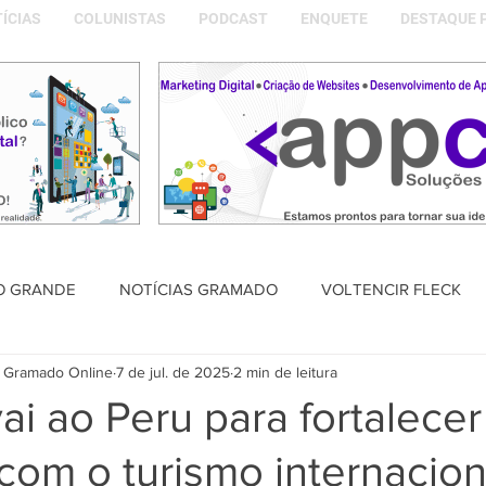
ÍCIAS
COLUNISTAS
PODCAST
ENQUETE
DESTAQUE 
O GRANDE
NOTÍCIAS GRAMADO
VOLTENCIR FLECK
 Gramado Online
7 de jul. de 2025
2 min de leitura
SAÚDE
PODCAST
DESTAQUE POLÍTICO
MEMÓRIA
vai ao Peru para fortalecer
com o turismo internacion