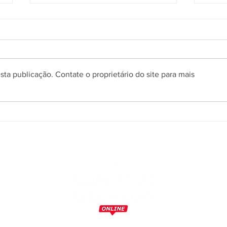
ta publicação. Contate o proprietário do site para mais
Prefeitura de Gramado abre
Conc
processo seletivo simplificado
Gram
para orientadores de trânsito
final
m
o
,
a
,
s