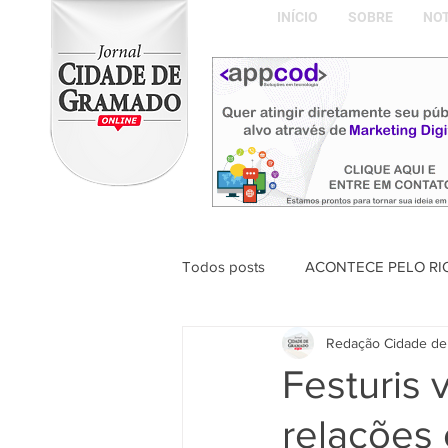
INÍCIO
SOBRE
NOT
Todos posts
ACONTECE PELO RI
Redação Cidade de
ABDON BARRETTO FILHO
Festuris 
relações 
Naíla Gonçalves Dalavia