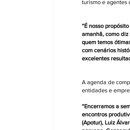
turismo e agentes 
“É nosso propósito
amanhã, como diz o
quem temos ótimas 
com cenários histó
excelentes resulta
A agenda de compr
entidades e empres
“
Encerramos a sem
encontros produti
(Apotur), Luiz Álva