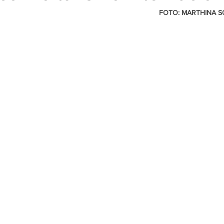
                                                                       FOTO: MARTHINA SORGETZ | 