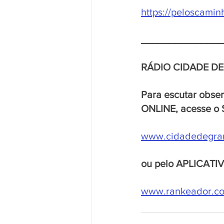
https://peloscami
_______________
RÁDIO CIDADE D
Para escutar obse
ONLINE, acesse o 
www.cidadedegra
ou pelo APLICATI
www.rankeador.com