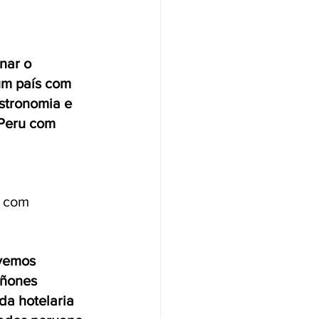
nar o 
um país com 
stronomia e 
 Peru com 
 com 
vemos 
iñones 
da hotelaria 