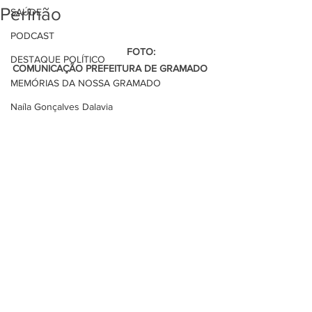
Perinão
SAÚDE
PODCAST
                                         FOTO: 
DESTAQUE POLÍTICO
COMUNICAÇÃO PREFEITURA DE GRAMADO
MEMÓRIAS DA NOSSA GRAMADO
Naíla Gonçalves Dalavia