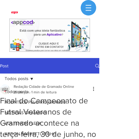
Post
Todos posts
Redação Cidade de Gramado Online
Todos posts
29 de jun.
1 min de leitura
Final do Campeonato de
ACONTECE PELO RIO GRANDE
Futsal Veteranos de
NOTÍCIAS GRAMADO
Gramado acontece na
VOLTENCIR FLECK
terça-feira, 30 de junho, no
ABDON BARRETTO FILHO