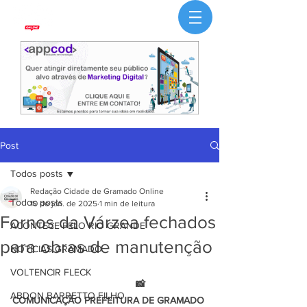
Post
Todos posts
Redação Cidade de Gramado Online
Todos posts
10 de jan. de 2025
1 min de leitura
Fornos da Várzea fechados
ACONTECE PELO RIO GRANDE
para obras de manutenção
NOTÍCIAS GRAMADO
VOLTENCIR FLECK
                                             📸 
ABDON BARRETTO FILHO
COMUNICAÇÃO PREFEITURA DE GRAMADO 