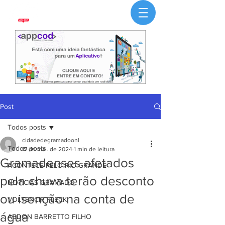
Post
Todos posts
cidadedegramadoonl
Todos posts
17 de mai. de 2024
1 min de leitura
Gramadenses afetados
ACONTECE PELO RIO GRANDE
pela chuva terão desconto
NOTÍCIAS GRAMADO
ou isenção na conta de
VOLTENCIR FLECK
água
ABDON BARRETTO FILHO