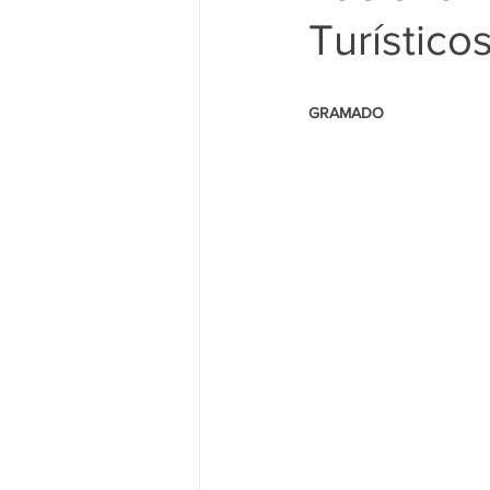
Turístico
                                                     
GRAMADO 