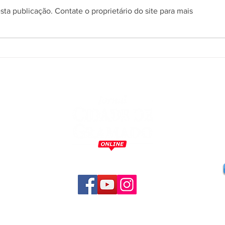
ta publicação. Contate o proprietário do site para mais
Prefeitura de Gramado abre
Pref
processo seletivo simplificado
proce
para contratação temporária
para 
de professores
m
o
,
a
,
s
s
a