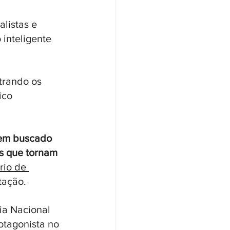
listas e 
inteligente 
trando os 
ico 
tem buscado 
s que tornam 
rio de 
tação.
ia Nacional 
otagonista no 