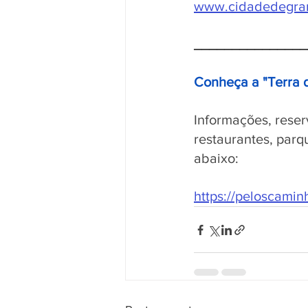
www.cidadedegra
_______________
Conheça a "Terra 
Informações, reser
restaurantes, parq
abaixo:
https://peloscami