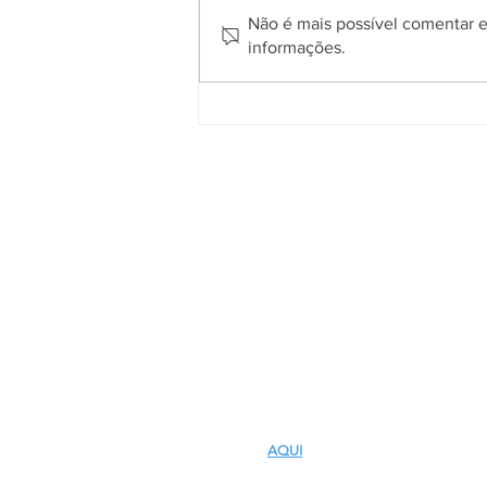
Não é mais possível comentar es
informações.
Gramadense vence o Gaúcho
em Passo Fundo e conquista
primeira vitória na Série A2
Quem somos
O
Cidade de Gramado Online
é u
espaço que tem como principal objetiv
divulgar o que acontece no município
com assuntos voltados aos interesses d
comunidade local e dos seus visitantes
tendo em vista que milhares de turista
passam por aqui todos os anos e, muita
vezes, desconhecem o que ocorre no di
a dia dos gramadenses.
CLIQUE
AQUI
E SAIBA MAIS SOBRE NÓS