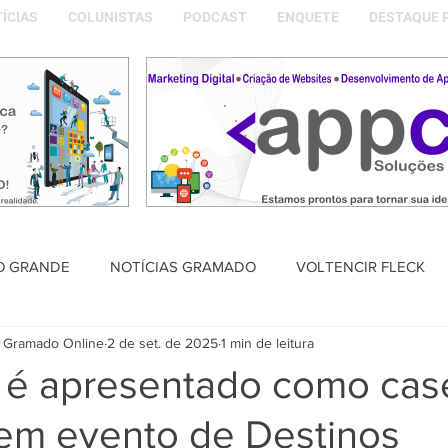
ÍCIAS
COLUNISTAS
PODCAST
ENQUETE
DESTAQUE 
O GRANDE
NOTÍCIAS GRAMADO
VOLTENCIR FLECK
 Gramado Online
2 de set. de 2025
1 min de leitura
SAÚDE
PODCAST
DESTAQUE POLÍTICO
MEMÓRIA
é apresentado como cas
 em evento de Destinos