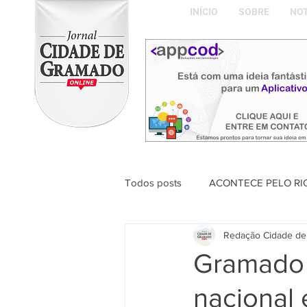
INÍCIO
SOBRE
NOT
Todos posts
ACONTECE PELO RI
Redação Cidade de
ABDON BARRETTO FILHO
Gramado 
nacional
Naíla Gonçalves Dalavia