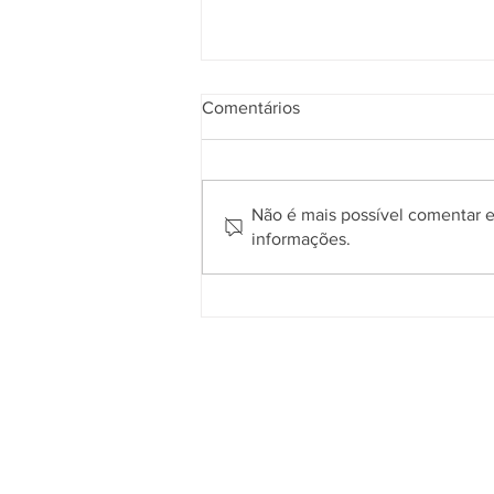
Comentários
Não é mais possível comentar es
informações.
Gramadense vence o Gaúcho
em Passo Fundo e conquista
primeira vitória na Série A2
Quem somos
O
Cidade de Gramado Online
é u
espaço que tem como principal objetiv
divulgar o que acontece no município
com assuntos voltados aos interesses d