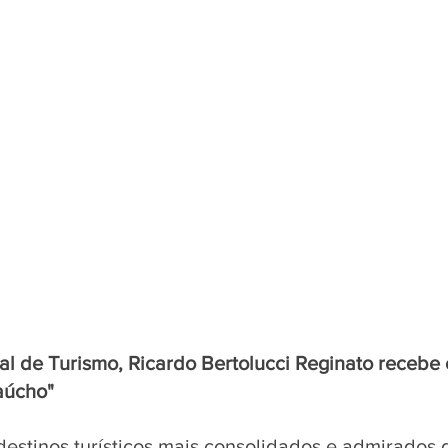
al de Turismo, 
Ricardo Bertolucci Reginato recebe o
aúcho"
stinos turísticos mais consolidados e admirados do