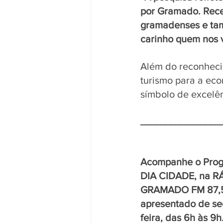
por Gramado. Receb
gramadenses e tam
carinho quem nos v
Além do reconhecim
turismo para a ec
símbolo de excelên
________________
Acompanhe o Pro
DIA CIDADE, na R
GRAMADO FM 87,5
apresentado de se
feira, das 6h às 9h