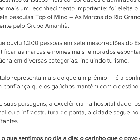
r mais um reconhecimento importante: foi eleita o 
la pesquisa Top of Mind – As Marcas do Rio Grand
ente pelo Grupo Amanhã.
ue ouviu 1.200 pessoas em sete mesorregiões do Es
ntificar as marcas e nomes mais lembrados espont
cha em diversas categorias, incluindo turismo.
tulo representa mais do que um prêmio — é a conf
da confiança que os gaúchos mantêm com o destino.
e suas paisagens, a excelência na hospitalidade, o
al ou a infraestrutura de ponta, a cidade segue no 
itantes.
e o que sentimos no dia a dia: o carinho que o povo