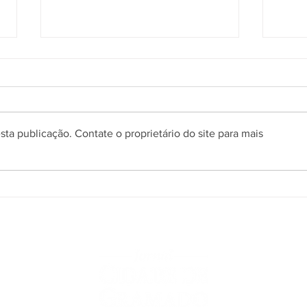
ta publicação. Contate o proprietário do site para mais
Prefeitura de Gramado abre
Pref
processo seletivo simplificado
proce
para contratação temporária
para 
de professores
m
o
,
a