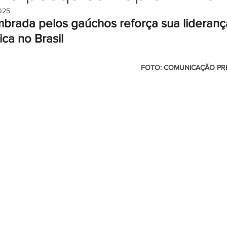
2025
mbrada pelos gaúchos reforça sua lideran
ica no Brasil
                                                          FOTO: COMUNICAÇÃO PREFEITURA DE 