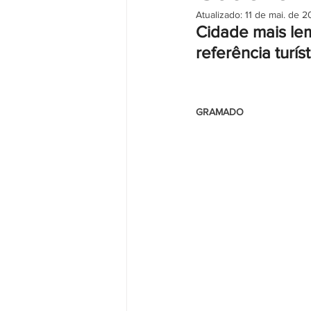
Atualizado:
11 de mai. de 
Cidade mais le
referência turíst
                                                     
GRAMADO 