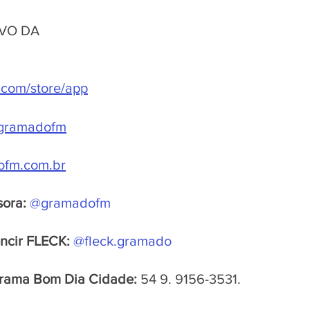
VO DA 
e.com/store/app
.gramadofm
fm.com.br
sora:
@gramadofm
ncir FLECK:
@fleck.gramado 
rama Bom Dia Cidade: 
54 9. 9156-3531.