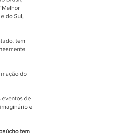
“Melhor 
e do Sul, 
tado, tem 
aneamente 
irmação do 
 
s eventos de 
imaginário e 
 gaúcho tem 