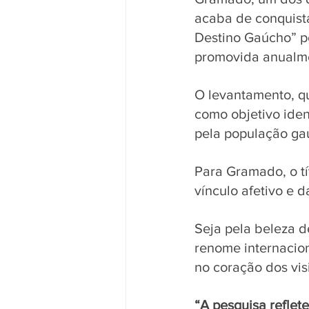
acaba de conquista
Destino Gaúcho” pe
promovida anualm
O levantamento, q
como objetivo ide
pela população gaú
Para Gramado, o tí
vínculo afetivo e 
Seja pela beleza d
renome internacion
no coração dos vis
“A pesquisa reflet