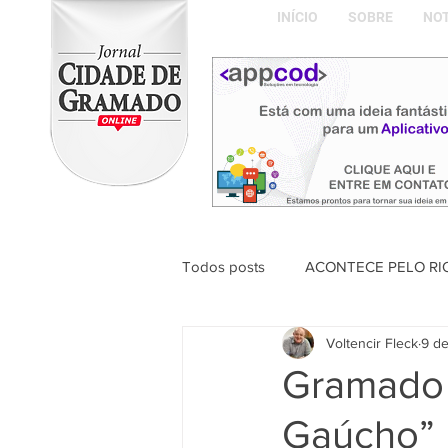
INÍCIO
SOBRE
NOT
Todos posts
ACONTECE PELO RI
Voltencir Fleck
9 de
ABDON BARRETTO FILHO
Gramado 
Gaúcho” 
Naíla Gonçalves Dalavia