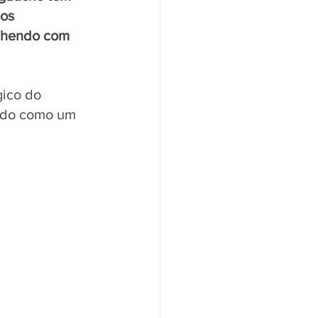
os 
lhendo com 
ico do 
ado como um 