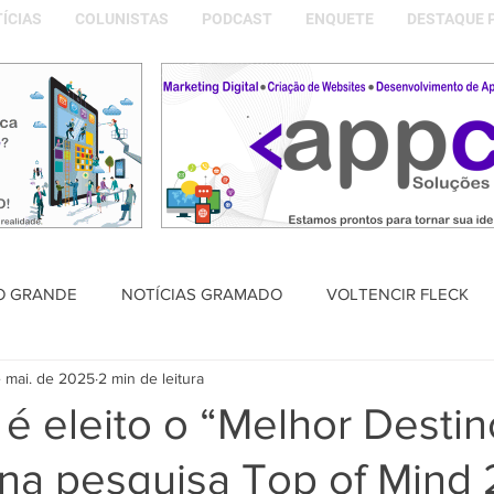
ÍCIAS
COLUNISTAS
PODCAST
ENQUETE
DESTAQUE 
O GRANDE
NOTÍCIAS GRAMADO
VOLTENCIR FLECK
 mai. de 2025
2 min de leitura
SAÚDE
PODCAST
DESTAQUE POLÍTICO
MEMÓRIA
é eleito o “Melhor Destin
na pesquisa Top of Mind