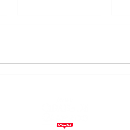
CEOs do Festuris Gramado
Feir
oficializam convite ao
reali
embaixador e ao cônsul da
de m
Itália
m
o
,
a
,