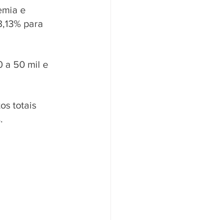
mia e 
3,13% para 
 a 50 mil e 
s totais 
.