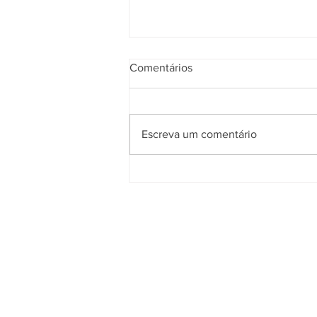
Comentários
Escreva um comentário
Chocolate será o anfitrião do
Connection
Quem somos
O
Cidade de Gramado Online
é u
espaço que tem como principal objetiv
divulgar o que acontece no município
com assuntos voltados aos interesses d
comunidade local e dos seus visitantes