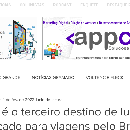
ÍCIAS
COLUNISTAS
PODCAST
ENQUETE
DESTAQUE 
O GRANDE
NOTÍCIAS GRAMADO
VOLTENCIR FLECK
nl
1 de fev. de 2023
1 min de leitura
SAÚDE
PODCAST
DESTAQUE POLÍTICO
MEMÓRIA
 o terceiro destino de l
ado para viagens pelo Br