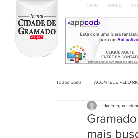
INÍCIO
SOBRE
NOT
Todos posts
ACONTECE PELO RI
cidadedegramadoo
ABDON BARRETTO FILHO
Gramado é
mais busc
Naíla Gonçalves Dalavia