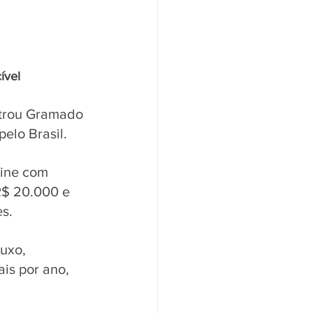
ível
trou Gramado 
elo Brasil. 
line com 
R$ 20.000 e 
s.
uxo, 
is por ano, 