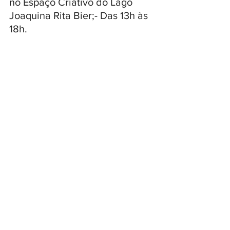
no Espaço Criativo do Lago 
Joaquina Rita Bier;- Das 13h às 
18h.
______________________
RÁDIO CIDADE DE GRAMADO 
ONLINE 
Para escutar observe o link na 
parte superior do Portal 
CIDADE DE GRAMADO 
ONLINE, acesse o SITE:
www.cidadedegramadoonline.c
om.br
ou pelo APLICATIVO: