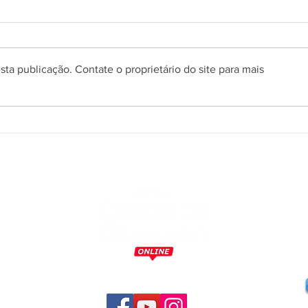
ta publicação. Contate o proprietário do site para mais
Prefeitura de Gramado abre
Conc
processo seletivo simplificado
Gram
para orientadores de trânsito
final
m
o
,
a
,
s
s
a