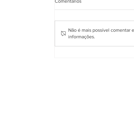
Comentários
Não é mais possível comentar es
informações.
Prefeitura de Gramado abre
processo seletivo simplificado
para contratação temporária
de professores
Quem somos
O
Cidade de Gramado Online
é u
espaço que tem como principal objetiv
divulgar o que acontece no município
com assuntos voltados aos interesses d
comunidade local e dos seus visitantes
tendo em vista que milhares de turista
passam por aqui todos os anos e, muita
vezes, desconhecem o que ocorre no di