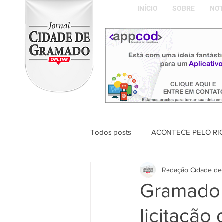
INÍCIO
SOBRE
NOT
Todos posts
ACONTECE PELO RI
Redação Cidade de
ABDON BARRETTO FILHO
Gramado p
licitação
Naíla Gonçalves Dalavia