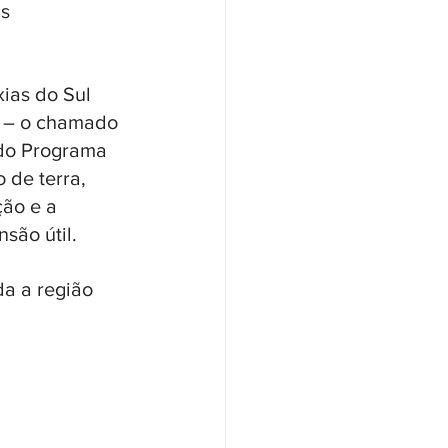
s 
ias do Sul 
s – o chamado 
 do Programa 
 de terra, 
ção e a 
são útil.
da a região 