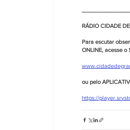
_______________
RÁDIO CIDADE D
Para escutar obse
ONLINE, acesse o 
www.cidadedegra
ou pelo APLICATI
https://player.srv