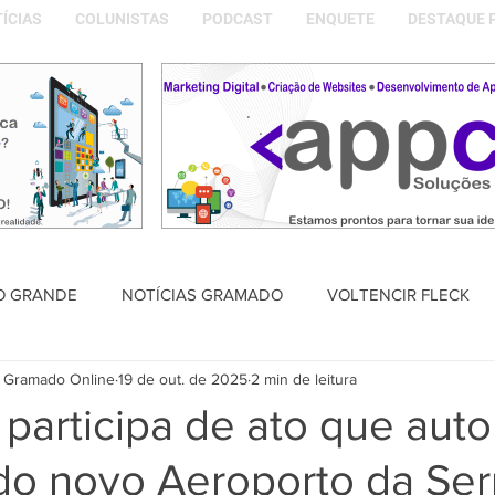
ÍCIAS
COLUNISTAS
PODCAST
ENQUETE
DESTAQUE 
O GRANDE
NOTÍCIAS GRAMADO
VOLTENCIR FLECK
 Gramado Online
19 de out. de 2025
2 min de leitura
SAÚDE
PODCAST
DESTAQUE POLÍTICO
MEMÓRIA
articipa de ato que auto
 do novo Aeroporto da Ser