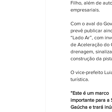
Filho, além de auto
empresariais.
Com o aval do Gove
prevê publicar ain
“Lado Ar”, com in
de Aceleração do C
drenagem, sinaliza
construção da pist
O vice-prefeito Lu
turística. 
“Este é um marco 
importante para a 
Gaúcha e trará in