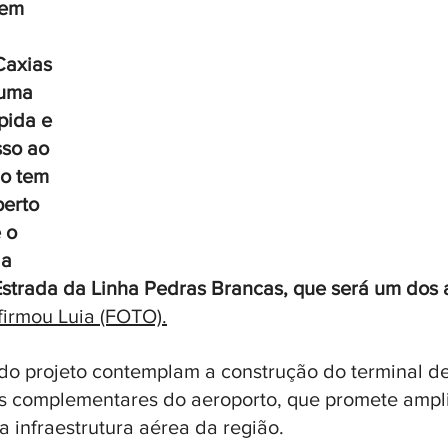
uem 
axias 
 uma 
pida e 
sso ao 
o tem 
erto 
 o 
 a 
strada da Linha Pedras Brancas, que será um dos 
afirmou Luia (FOTO).
do projeto contemplam a construção do terminal de
as complementares do aeroporto, que promete ampli
a infraestrutura aérea da região.