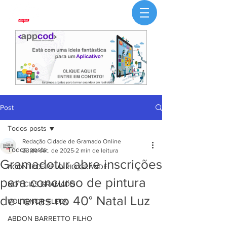
Post
Todos posts
Redação Cidade de Gramado Online
Todos posts
23 de set. de 2025
2 min de leitura
Gramadotur abre inscrições
ACONTECE PELO RIO GRANDE
para concurso de pintura
NOTÍCIAS GRAMADO
de renas no 40° Natal Luz
VOLTENCIR FLECK
ABDON BARRETTO FILHO