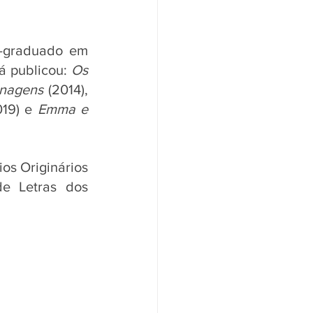
s-graduado em 
á publicou: 
Os 
onagens
 (2014), 
019) e 
Emma e 
os Originários 
e Letras dos 