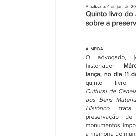
Atualizado:
4 de jun. de 2
Quinto livro do 
sobre a preser
                                          
ALMEIDA 
O advogado, jor
historiador 
Márc
lança, no dia
11 d
quinto livro
Cultural de Canela
aos Bens Materia
Histórico
 trata
preservação de 
monumentos impor
a memória do muni