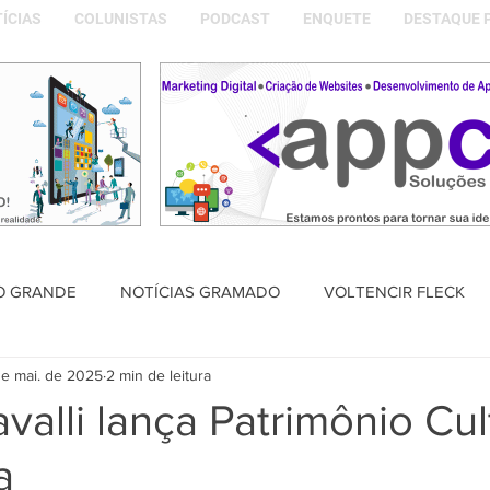
ÍCIAS
COLUNISTAS
PODCAST
ENQUETE
DESTAQUE 
O GRANDE
NOTÍCIAS GRAMADO
VOLTENCIR FLECK
e mai. de 2025
2 min de leitura
SAÚDE
PODCAST
DESTAQUE POLÍTICO
MEMÓRIA
valli lança Patrimônio Cul
a