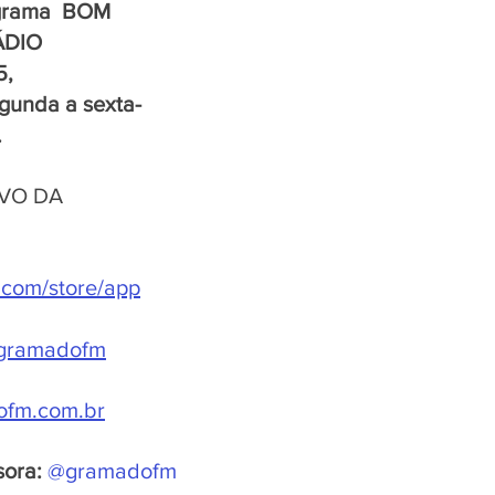
grama  BOM 
ÁDIO 
, 
gunda a sexta-
.
VO DA 
e.com/store/app
.gramadofm
fm.com.br
sora:
@gramadofm