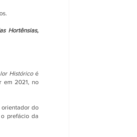
os.
s Hortênsias, 
or Histórico 
é 
r em 2021, no 
orientador do 
o prefácio da 