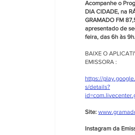
Acompanhe o Pro
DIA CIDADE, na R
GRAMADO FM 87,5
apresentado de se
feira, das 6h às 9h
BAIXE O APLICATI
EMISSORA : 
https://play.googl
s/details?
id=com.livecenter
Site:
www.gramado
Instagram da Emis