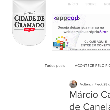
INÍCIO
SOBRE
NOT
Todos posts
ACONTECE PELO RI
Voltencir Fleck
28 d
ABDON BARRETTO FILHO
Márcio Ca
de Canel
Naíla Gonçalves Dalavia