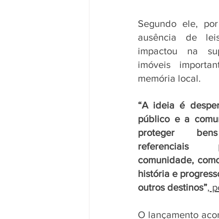
Segundo ele, por
ausência de leis
impactou na sup
imóveis importan
memória local. 
“A ideia é desper
público e a comu
proteger bens
referenciais
comunidade, como 
história e progres
outros destinos”
, 
O lançamento acon