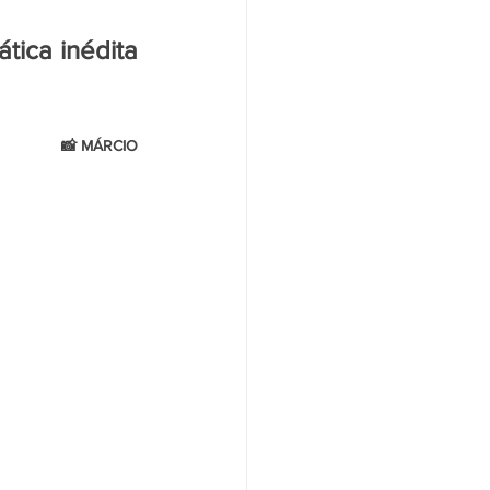
tica inédita 
     📸 MÁRCIO 