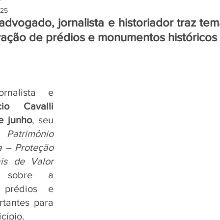
025
advogado, jornalista e historiador traz temá
vação de prédios e monumentos históricos
                                                                                                                    
nalista e 
io Cavalli 
e junho
, seu 
. 
Patrimônio 
 – Proteção 
is de Valor 
 sobre a 
prédios e 
tantes para 
cípio.