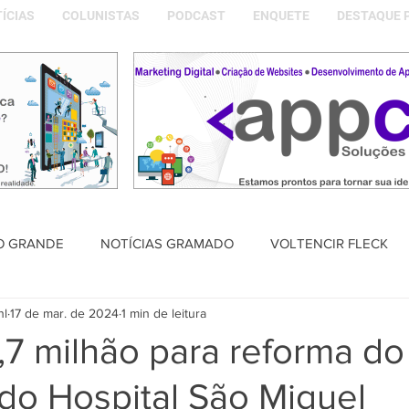
ÍCIAS
COLUNISTAS
PODCAST
ENQUETE
DESTAQUE 
O GRANDE
NOTÍCIAS GRAMADO
VOLTENCIR FLECK
nl
17 de mar. de 2024
1 min de leitura
SAÚDE
PODCAST
DESTAQUE POLÍTICO
MEMÓRIA
,7 milhão para reforma do
 do Hospital São Miguel