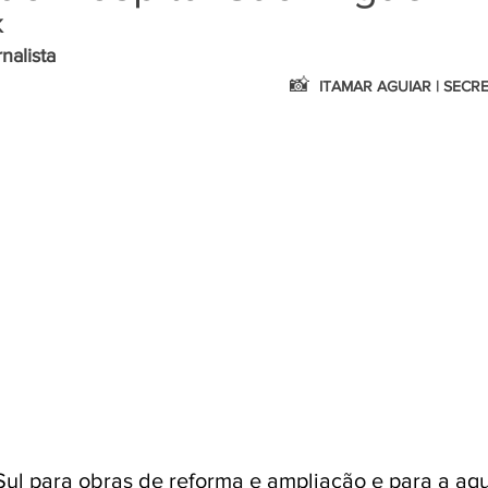
K
 Jornalista
📸 
 ITAMAR AGUIAR | SECR
ul para obras de reforma e ampliação e para a aqu