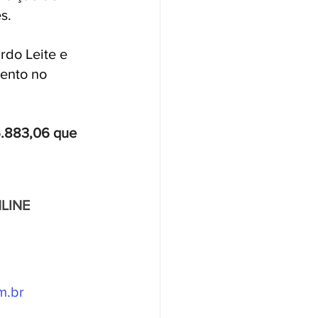
.   
rdo Leite e 
ento no 
6.883,06 que 
LINE
m.br