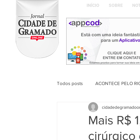
INÍCIO
SOBRE
NOT
Todos posts
ACONTECE PELO RI
cidadedegramadoo
ABDON BARRETTO FILHO
Mais R$ 1
cirúrgico
Naíla Gonçalves Dalavia