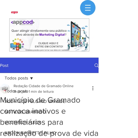
Post
Todos posts
Redação Cidade de Gramado Online
Todos posts
9 de jan.
1 min de leitura
Município de Gramado
ACONTECE PELO RIO GRANDE
convoca inativos e
NOTÍCIAS GRAMADO
beneficiários para
VOLTENCIR FLECK
realização de prova de vida
ABDON BARRETTO FILHO