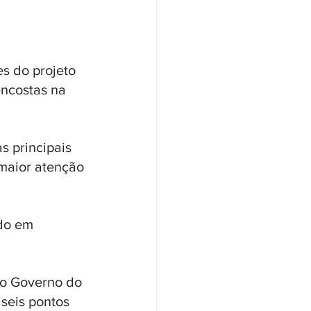
es do projeto 
ncostas na 
s principais 
maior atenção 
do em 
lo Governo do 
seis pontos 