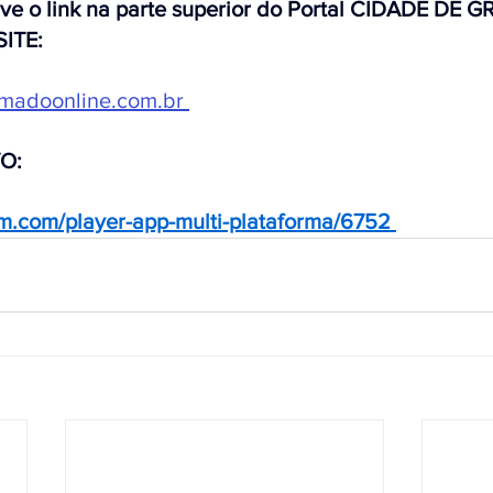
rve o link na parte superior do Portal CIDADE DE
SITE:
madoonline.com.br
VO:
stm.com/player-app-multi-plataforma/6752