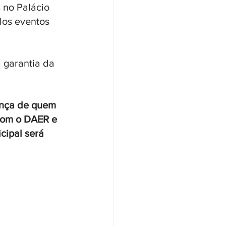
 no Palácio 
los eventos 
 garantia da 
ança de quem 
com o DAER e 
cipal será 