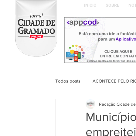
INÍCIO
SOBRE
NOT
Todos posts
ACONTECE PELO RI
Redação Cidade de
ABDON BARRETTO FILHO
Municípi
empreitei
Naíla Gonçalves Dalavia