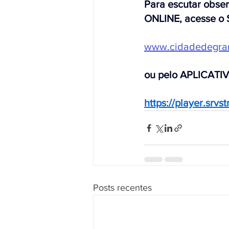
Para escutar obse
ONLINE, acesse o 
www.cidadedegra
ou pelo APLICATI
https://player.srv
Posts recentes