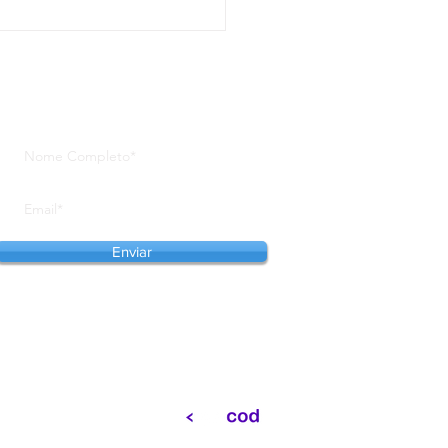
et conta com
esentantes de nove
os brasileiros na sua 1ª
dência para Jovens
Se inscreva em nosso site para
astas
receber notícias em primeira mão
Enviar
Website desenvolvido por: