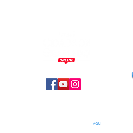
semestre com 5,6 milhões de
Mark
pernoites e avanço nos
repr
indicadores econômicos do
estad
turismo
Resi
Cine
m
o
,
a
,
s
s
a
Informações sobre o uso de imagens:
AQUI
com