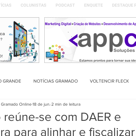
ÍCIAS
COLUNISTAS
PODCAST
ENQUETE
DESTAQUE 
O GRANDE
NOTÍCIAS GRAMADO
VOLTENCIR FLECK
 Gramado Online
18 de jun.
2 min de leitura
SAÚDE
PODCAST
DESTAQUE POLÍTICO
MEMÓRIA
o reúne-se com DAER e
ra para alinhar e fiscaliza