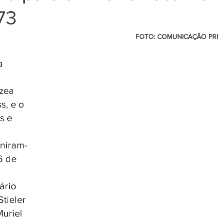
73
                                                          FOTO: COMUNICAÇÃO PREFEITURA DE 
a 
zea 
s, e o 
s e 
uniram-
6 de 
ário 
tieler 
uriel 