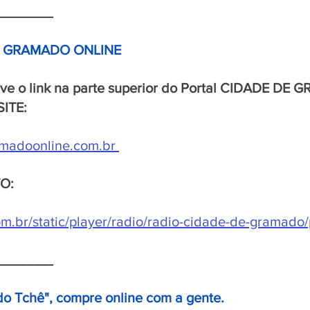
_______
E GRAMADO ONLINE 
rve o link na parte superior do Portal CIDADE DE
SITE:
madoonline.com.br
VO:
.br/static/player/radio/radio-cidade-de-gramado/
_______
do Tchê", compre online com a gente.