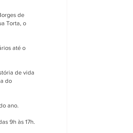
Borges de 
 Torta, o 
rios até o 
tória de vida 
ia do 
do ano.
das 9h às 17h.