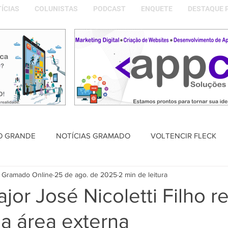
ÍCIAS
COLUNISTAS
PODCAST
ENQUETE
DESTAQUE 
O GRANDE
NOTÍCIAS GRAMADO
VOLTENCIR FLECK
 Gramado Online
25 de ago. de 2025
2 min de leitura
SAÚDE
PODCAST
DESTAQUE POLÍTICO
MEMÓRIA
or José Nicoletti Filho 
a área externa