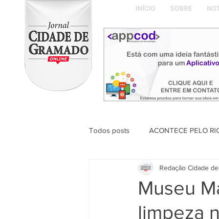
INÍCIO
SOBRE
NOT
Todos posts
ACONTECE PELO RI
Redação Cidade de
ABDON BARRETTO FILHO
Museu Maj
limpeza n
Naíla Gonçalves Dalavia