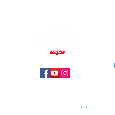
processo seletivo simplificado
Gram
para orientadores de trânsito
final
m
o
,
a
,
s
s
a
Informações sobre o uso de imagens:
AQUI
com