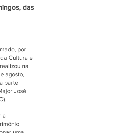
mingos, das 
amado, por 
da Cultura e 
realizou na 
e agosto, 
a parte 
ajor José 
O). 
 a 
rimônio 
ionar uma 