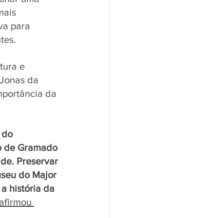
mais 
va para 
tes.
tura e 
 Jonas da 
mportância da 
 do 
co de Gramado 
de. Preservar 
seu do Major 
a história da 
 afirmou 