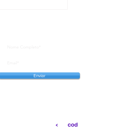
adozoo entra na reta
 de inscrições
Se inscreva em nosso site para
receber notícias em primeira mão
Enviar
Website desenvolvido por: