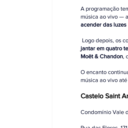
A programação tem
música ao vivo — 
acender das luzes
 Logo depois, os 
jantar em quatro 
Moët & Chandon
, 
O encanto continu
música ao vivo até
Castelo Saint 
Condomínio Vale 
Rua das Flores, 17