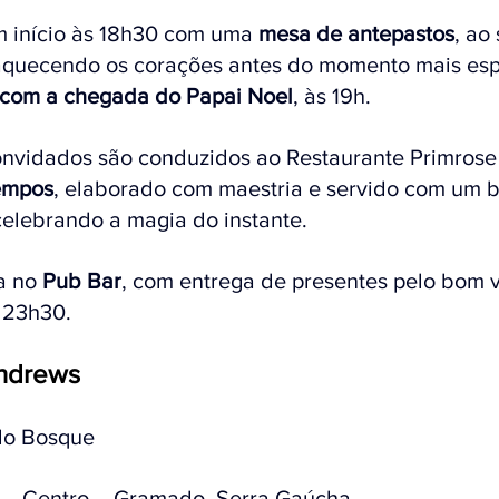
 início às 18h30 com uma 
mesa de antepastos
, ao
aquecendo os corações antes do momento mais esp
 com a chegada do Papai Noel
, às 19h.
convidados são conduzidos ao Restaurante Primrose
tempos
, elaborado com maestria e servido com um b
celebrando a magia do instante. 
a no 
Pub Bar
, com entrega de presentes pelo bom v
 23h30.
Andrews
do Bosque 
1 – Centro – Gramado, Serra Gaúcha 