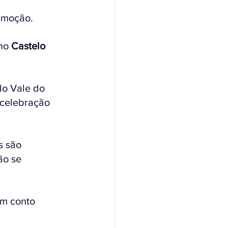
emoção. 
no 
Castelo 
do Vale do 
celebração 
s são 
ão se 
um conto 