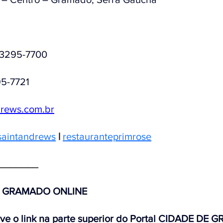
 3295-7700
95-7721
drews.com.br
saintandrews
 |
restauranteprimrose
_______
E GRAMADO ONLINE 
rve o link na parte superior do Portal CIDADE DE