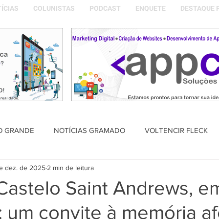
ÍCIAS
COLUNISTAS
PODCAST
ENQUETE
DESTAQUE 
O GRANDE
NOTÍCIAS GRAMADO
VOLTENCIR FLECK
e dez. de 2025
2 min de leitura
SAÚDE
PODCAST
DESTAQUE POLÍTICO
MEMÓRIA
Castelo Saint Andrews, e
 um convite à memória af