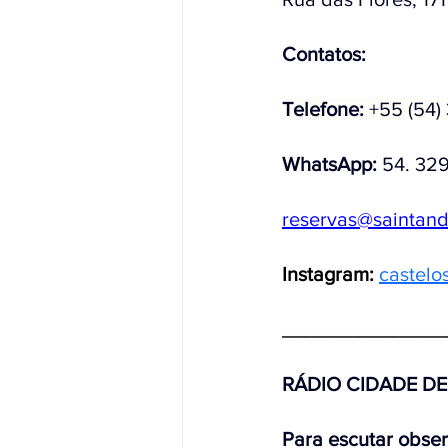
Contatos:
Telefone: 
+55 (54)
WhatsApp: 
54. 32
reservas@saintan
Instagram: 
castelo
_______________
RÁDIO CIDADE D
Para escutar obse