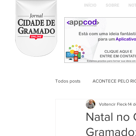
INÍCIO
SOBRE
NOT
Todos posts
ACONTECE PELO RI
Voltencir Fleck
14 d
ABDON BARRETTO FILHO
Natal no 
Gramado:
Naíla Gonçalves Dalavia