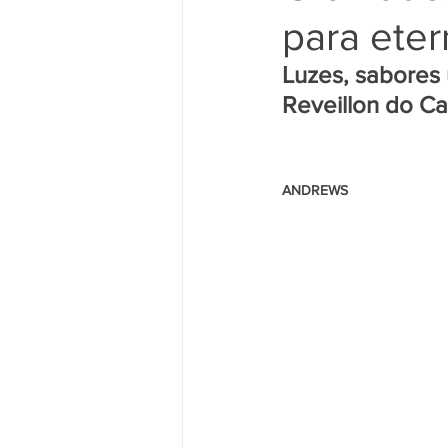
para eter
Luzes, sabores 
Reveillon do Ca
                                                    
ANDREWS 