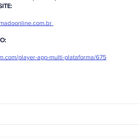
SITE:
madoonline.com.br
VO:
stm.com/player-app-multi-plataforma/675