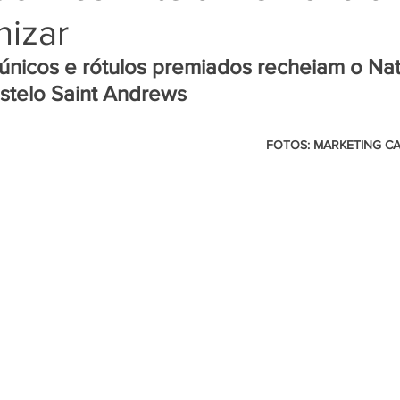
nizar
únicos e rótulos premiados recheiam o Nat
stelo Saint Andrews
                                                                FOTOS: MARKETING CASTELO SAINT 