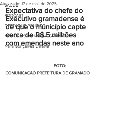
Atualizado:
17 de mai. de 2025
SAÚDE
Expectativa do chefe do 
PODCAST
Executivo 
gramadense
 é 
de que o município capte 
DESTAQUE POLÍTICO
cerca de R$ 5 milhões 
MEMÓRIAS DA NOSSA GRAMADO
com emendas neste ano
Naíla Gonçalves Dalavia
                                        FOTO: 
COMUNICAÇÃO PREFEITURA DE GRAMADO 