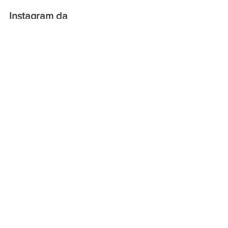
Instagram da 
Emissora:
@gramadofm
Instagram de Voltencir 
FLECK:
@fleck.gramado 
WhatsApp do Programa Bom 
Dia Cidade:  
54.  9. 9156.3531
Ver tudo
Posts recentes