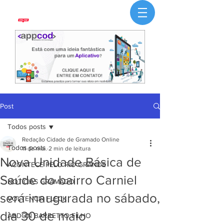
Post
Todos posts
Redação Cidade de Gramado Online
Todos posts
11 de mai.
2 min de leitura
Nova Unidade Básica de
ACONTECE PELO RIO GRANDE
Saúde do bairro Carniel
NOTÍCIAS GRAMADO
será inaugurada no sábado,
VOLTENCIR FLECK
dia 30 de maio
ABDON BARRETTO FILHO