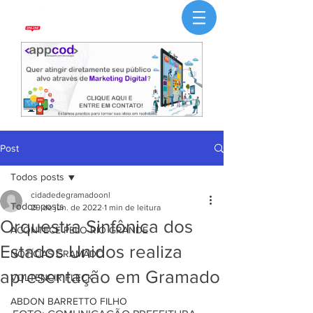
Post
Todos posts
cidadedegramadoonl
Todos posts
29 de jun. de 2022
1 min de leitura
Orquestra Sinfônica dos
ACONTECE PELO RIO GRANDE
Estados Unidos realiza
NOTÍCIAS GRAMADO
apresentação em Gramado
VOLTENCIR FLECK
ABDON BARRETTO FILHO