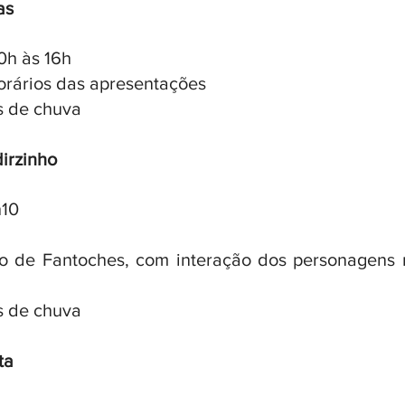
as
0h às 16h
horários das apresentações
s de chuva
irzinho
h10
ro de Fantoches, com interação dos personagens 
s de chuva
ta