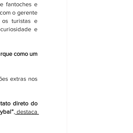
 fantoches e 
com o gerente 
s turistas e 
uriosidade e 
arque como um 
es extras nos 
ato direto do 
rybal”
, destaca 