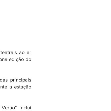
eatrais ao ar 
nona edição do 
s principais 
nte a estação 
Verão” inclui 