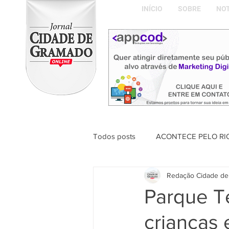
INÍCIO
SOBRE
NOT
Todos posts
ACONTECE PELO RI
Redação Cidade de
ABDON BARRETTO FILHO
Parque Te
crianças 
Naíla Gonçalves Dalavia