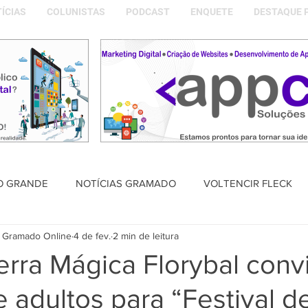
ÍCIAS
COLUNISTAS
PODCAST
ENQUETE
DESTAQUE 
O GRANDE
NOTÍCIAS GRAMADO
VOLTENCIR FLECK
 Gramado Online
4 de fev.
2 min de leitura
SAÚDE
PODCAST
DESTAQUE POLÍTICO
MEMÓRIA
rra Mágica Florybal conv
e adultos para “Festival d