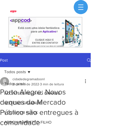
Post
Todos posts
cidadedegramadoonl
Todos posts
2 de fev. de 2022
3 min de leitura
Porto Alegre: Novos
ACONTECE PELO RIO GRANDE
deques do Mercado
NOTÍCIAS GRAMADO
Público são entregues à
VOLTENCIR FLECK
comunidade
ABDON BARRETTO FILHO