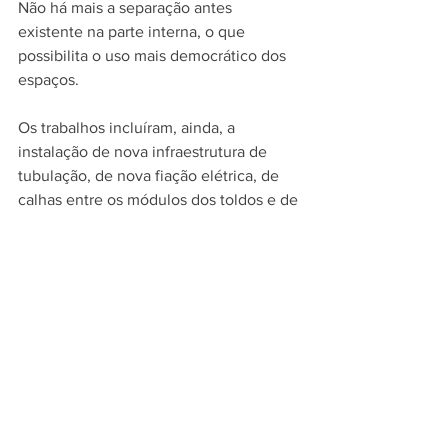
Não há mais a separação antes 
existente na parte interna, o que 
possibilita o uso mais democrático dos 
espaços. 
Os trabalhos incluíram, ainda, a 
instalação de nova infraestrutura de 
tubulação, de nova fiação elétrica, de 
calhas entre os módulos dos toldos e de 
28 novas luminárias.
_______________________________
MAIS NOTÍCIAS SOBRE GRAMADO? 
ACESSE: 
www.cidadedegramadoonline.com.br
NOTÍCIAS SOBRE TURISMO, CULTURA, 