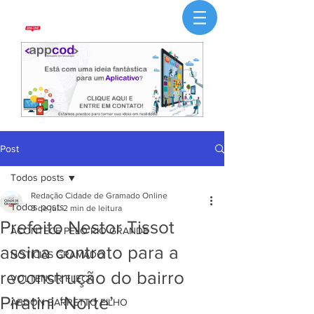
Post
Todos posts
Redação Cidade de Gramado Online
Todos posts
3 de jul.
2 min de leitura
Prefeito Nestor Tissot
ACONTECE PELO RIO GRANDE
assina contrato para a
NOTÍCIAS GRAMADO
reconstrução do bairro
VOLTENCIR FLECK
Piratini ‘Norte’
ABDON BARRETTO FILHO