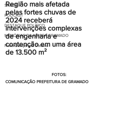
Região mais afetada 
SAÚDE
pelas fortes chuvas de 
PODCAST
2024 receberá 
DESTAQUE POLÍTICO
intervenções complexas 
de engenharia e 
MEMÓRIAS DA NOSSA GRAMADO
contenção em uma área 
Naíla Gonçalves Dalavia
de 13.500 
m²
                                       FOTOS: 
COMUNICAÇÃO PREFEITURA DE GRAMADO 