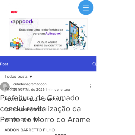
Post
Todos posts
cidadedegramadoonl
Todos posts
28 de mai. de 2025
1 min de leitura
Prefeitura de Gramado
ACONTECE PELO RIO GRANDE
conclui revitalização da
NOTÍCIAS GRAMADO
Ponte do Morro do Arame
VOLTENCIR FLECK
ABDON BARRETTO FILHO