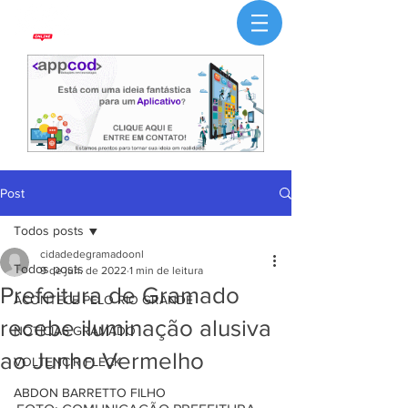
Post
Todos posts
cidadedegramadoonl
Todos posts
9 de jun. de 2022
1 min de leitura
Prefeitura de Gramado
ACONTECE PELO RIO GRANDE
recebe iluminação alusiva
NOTÍCIAS GRAMADO
ao Junho Vermelho
VOLTENCIR FLECK
ABDON BARRETTO FILHO